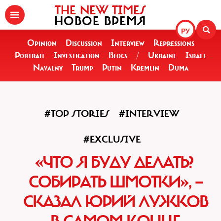
THE NEW TIMES
НОВОЕ ВРЕМЯ
РУ
Opinion
Discussion
Interview
Repressions
Portrait
Investigation
Blogs
/
Ukraine
Israel
Navalny
Trump
Putin
Kremlin
Duma
#TOP STORIES
#INTERVIEW
#EXCLUSIVE
«ЧТО Я БУДУ ДЕЛАТЬ?
СОБИРАТЬ ШМОТКИ», —
СКАЗАЛ ЮРИЙ ЛУЖКОВ