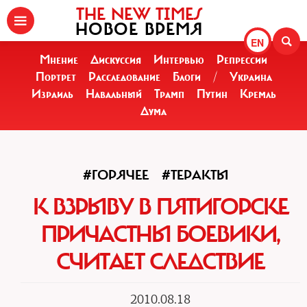
THE NEW TIMES
НОВОЕ ВРЕМЯ
EN
Мнение
Дискуссия
Интервью
Репрессии
Портрет
Расследование
Блоги
/
Украина
Израиль
Навальный
Трамп
Путин
Кремль
Дума
#ГОРЯЧЕЕ
#ТЕРАКТЫ
К ВЗРЫВУ В ПЯТИГОРСКЕ
ПРИЧАСТНЫ БОЕВИКИ,
СЧИТАЕТ СЛЕДСТВИЕ
2010.08.18