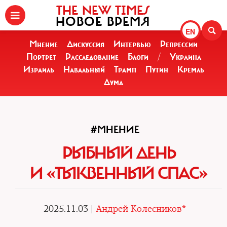
THE NEW TIMES
НОВОЕ ВРЕМЯ
EN
Мнение
Дискуссия
Интервью
Репрессии
Портрет
Расследование
Блоги
/
Украина
Израиль
Навальный
Трамп
Путин
Кремль
Дума
#МНЕНИЕ
РЫБНЫЙ ДЕНЬ
И «ТЫКВЕННЫЙ СПАС»
2025.11.03 |
Андрей Колесников*