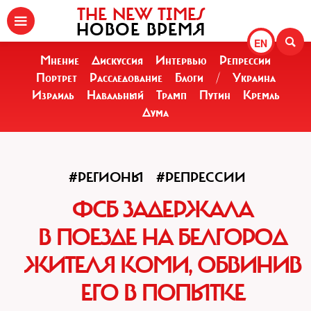
THE NEW TIMES
НОВОЕ ВРЕМЯ
EN
Мнение
Дискуссия
Интервью
Репрессии
Портрет
Расследование
Блоги
/
Украина
Израиль
Навальный
Трамп
Путин
Кремль
Дума
#РЕГИОНЫ
#РЕПРЕССИИ
ФСБ ЗАДЕРЖАЛА
В ПОЕЗДЕ НА БЕЛГОРОД
ЖИТЕЛЯ КОМИ, ОБВИНИВ
ЕГО В ПОПЫТКЕ