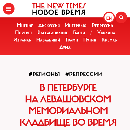
THE NEW TIMES
НОВОЕ ВРЕМЯ
EN
Мнение
Дискуссия
Интервью
Репрессии
Портрет
Расследование
Блоги
/
Украина
Израиль
Навальный
Трамп
Путин
Кремль
Дума
#РЕГИОНЫ
#РЕПРЕССИИ
В ПЕТЕРБУРГЕ
НА ЛЕВАШОВСКОМ
МЕМОРИАЛЬНОМ
КЛАДБИЩЕ ВО ВРЕМЯ