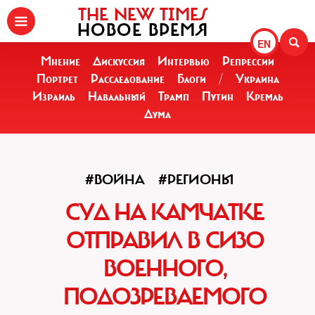
THE NEW TIMES
НОВОЕ ВРЕМЯ
EN
Мнение
Дискуссия
Интервью
Репрессии
Портрет
Расследование
Блоги
/
Украина
Израиль
Навальный
Трамп
Путин
Кремль
Дума
#ВОЙНА
#РЕГИОНЫ
СУД НА КАМЧАТКЕ
ОТПРАВИЛ В СИЗО
ВОЕННОГО,
ПОДОЗРЕВАЕМОГО