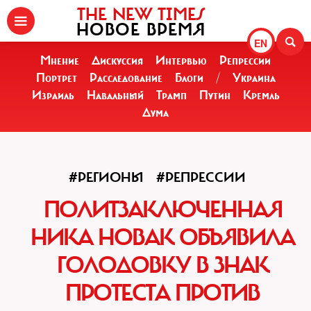
THE NEW TIMES
НОВОЕ ВРЕМЯ
EN
Мнение
Дискуссия
Интервью
Репрессии
Портрет
Расследование
Блоги
/
Украина
Израиль
Навальный
Трамп
Путин
Кремль
Дума
#РЕГИОНЫ
#РЕПРЕССИИ
ПОЛИТЗАКЛЮЧЕННАЯ
НИКА НОВАК ОБЪЯВИЛА
ГОЛОДОВКУ В ЗНАК
ПРОТЕСТА ПРОТИВ