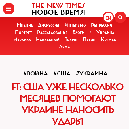
THE NEW TIMES
НОВОЕ ВРЕМЯ
EN
Мнение
Дискуссия
Интервью
Репрессии
Портрет
Расследование
Блоги
/
Украина
Израиль
Навальный
Трамп
Путин
Кремль
Дума
#ВОЙНА
#США
#УКРАИНА
FT: США УЖЕ НЕСКОЛЬКО
МЕСЯЦЕВ ПОМОГАЮТ
УКРАИНЕ НАНОСИТЬ
УДАРЫ