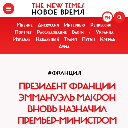
THE NEW TIMES
НОВОЕ ВРЕМЯ
EN
Мнение
Дискуссия
Интервью
Репрессии
Портрет
Расследование
Блоги
/
Украина
Израиль
Навальный
Трамп
Путин
Кремль
Дума
#ФРАНЦИЯ
ПРЕЗИДЕНТ ФРАНЦИИ
ЭММАНУЭЛЬ МАКРОН
ВНОВЬ НАЗНАЧИЛ
ПРЕМЬЕР-МИНИСТРОМ