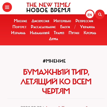
THE NEW TIMES
НОВОЕ ВРЕМЯ
EN
Мнение
Дискуссия
Интервью
Репрессии
Портрет
Расследование
Блоги
/
Украина
Израиль
Навальный
Трамп
Путин
Кремль
Дума
#МНЕНИЕ
БУМАЖНЫЙ ТИГР,
ЛЕТЯЩИЙ КО ВСЕМ
ЧЕРТЯМ