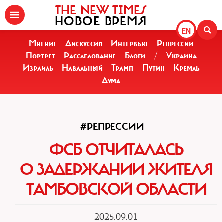
THE NEW TIMES
НОВОЕ ВРЕМЯ
EN
Мнение
Дискуссия
Интервью
Репрессии
Портрет
Расследование
Блоги
/
Украина
Израиль
Навальный
Трамп
Путин
Кремль
Дума
#РЕПРЕССИИ
ФСБ ОТЧИТАЛАСЬ
О ЗАДЕРЖАНИИ ЖИТЕЛЯ
ТАМБОВСКОЙ ОБЛАСТИ
2025.09.01