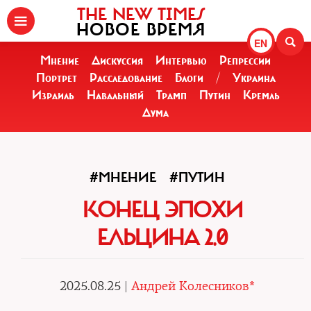
THE NEW TIMES
НОВОЕ ВРЕМЯ
EN
Мнение
Дискуссия
Интервью
Репрессии
Портрет
Расследование
Блоги
/
Украина
Израиль
Навальный
Трамп
Путин
Кремль
Дума
#МНЕНИЕ
#ПУТИН
КОНЕЦ ЭПОХИ
ЕЛЬЦИНА 2.0
2025.08.25 |
Андрей Колесников*