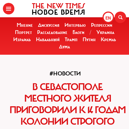
THE NEW TIMES
НОВОЕ ВРЕМЯ
EN
Мнение
Дискуссия
Интервью
Репрессии
Портрет
Расследование
Блоги
/
Украина
Израиль
Навальный
Трамп
Путин
Кремль
Дума
#НОВОСТИ
В СЕВАСТОПОЛЕ
МЕСТНОГО ЖИТЕЛЯ
ПРИГОВОРИЛИ К 14 ГОДАМ
КОЛОНИИ СТРОГОГО