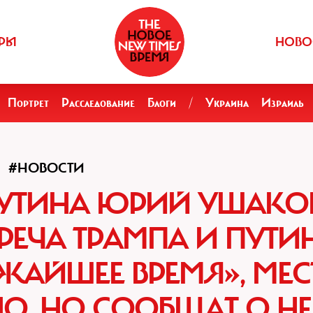
РЫ
НОВО
Портрет
Расследование
Блоги
/
Украина
Израиль
#НОВОСТИ
УТИНА ЮРИЙ УШАКО
ТРЕЧА ТРАМПА И ПУТИ
ЖАЙШЕЕ ВРЕМЯ», МЕС
О, НО СООБЩАТ О Н