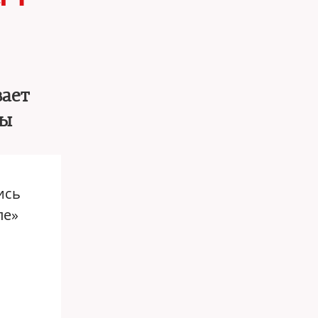
вает
ны
ись
пе»