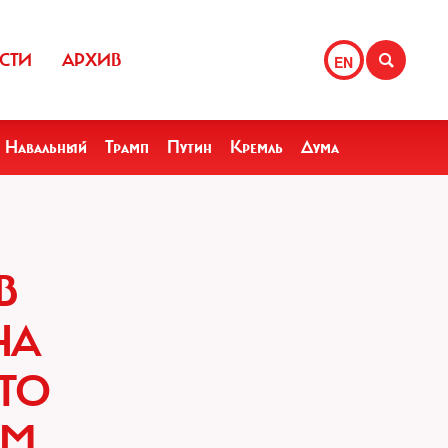
СТИ
АРХИВ
EN
Навальный
Трамп
Путин
Кремль
Дума
В
НА
ТО
ЕМ