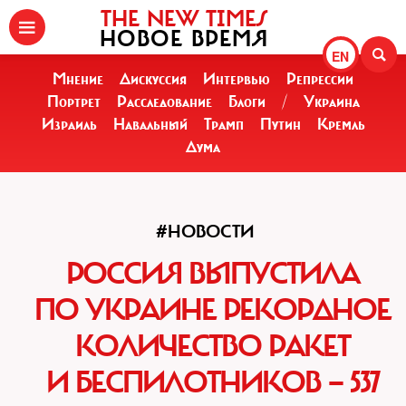
THE NEW TIMES
НОВОЕ ВРЕМЯ
EN
Мнение
Дискуссия
Интервью
Репрессии
Портрет
Расследование
Блоги
/
Украина
Израиль
Навальный
Трамп
Путин
Кремль
Дума
#НОВОСТИ
РОССИЯ ВЫПУСТИЛА
ПО УКРАИНЕ РЕКОРДНОЕ
КОЛИЧЕСТВО РАКЕТ
И БЕСПИЛОТНИКОВ — 537