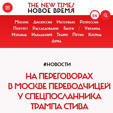
THE NEW TIMES
НОВОЕ ВРЕМЯ
EN
Мнение
Дискуссия
Интервью
Репрессии
Портрет
Расследование
Блоги
/
Украина
Израиль
Навальный
Трамп
Путин
Кремль
Дума
#НОВОСТИ
НА ПЕРЕГОВОРАХ
В МОСКВЕ ПЕРЕВОДЧИЦЕЙ
У СПЕЦПОСЛАННИКА
ТРАМПА СТИВА