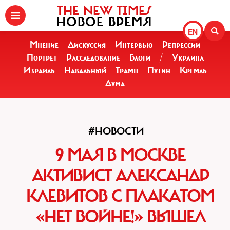
THE NEW TIMES
НОВОЕ ВРЕМЯ
EN
Мнение
Дискуссия
Интервью
Репрессии
Портрет
Расследование
Блоги
/
Украина
Израиль
Навальный
Трамп
Путин
Кремль
Дума
#НОВОСТИ
9 МАЯ В МОСКВЕ
АКТИВИСТ АЛЕКСАНДР
КЛЕВИТОВ С ПЛАКАТОМ
«НЕТ ВОЙНЕ!» ВЫШЕЛ