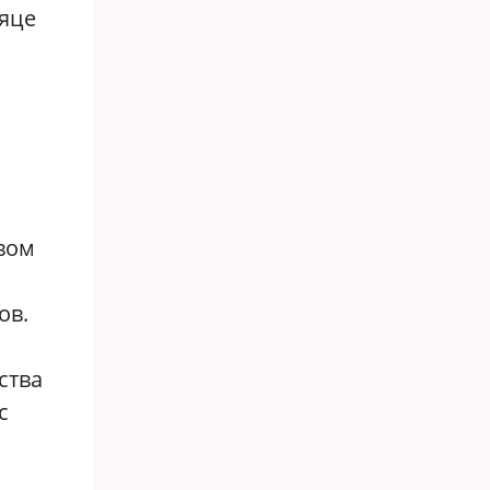
сяце
вом
ов.
ства
с