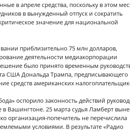
ные в апреле средства, поскольку в этом ме
дников в вынужденный отпуск и сократить
критическое значение для национальной
вании приблизительно 75 млн долларов,
рование деятельности медиакорпорации
решение было принято временным руководст
нта США Дональда Трампа, предписывающего
ние средств американских налогоплательщик
бода» оспорило законность действий руковод
 в Вашингтоне. 25 марта судья Ламберт выне
ако организация-попечитель не перечислила
иемлемыми условиями. В результате «Радио