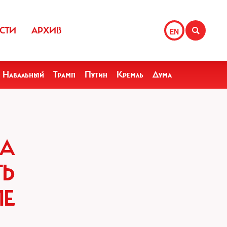
СТИ
АРХИВ
EN
Навальный
Трамп
Путин
Кремль
Дума
ША
ТЬ
ЫЕ