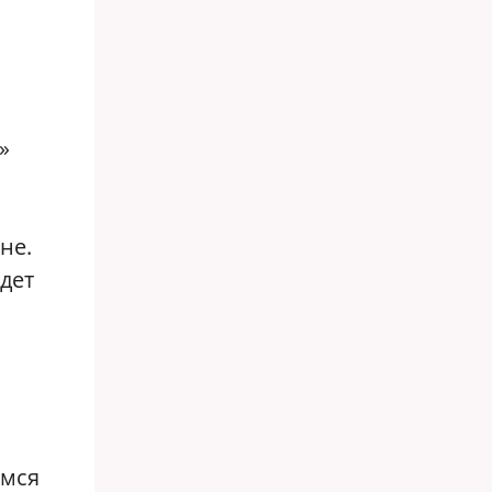
»
не.
дет
емся