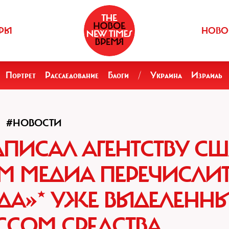
РЫ
НОВО
Портрет
Расследование
Блоги
/
Украина
Израиль
#НОВОСТИ
ДПИСАЛ АГЕНТСТВУ С
М МЕДИА ПЕРЕЧИСЛИ
ДА»* УЖЕ ВЫДЕЛЕНН
ССОМ СРЕДСТВА