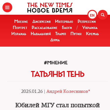
THE NEW TIMES
НОВОЕ ВРЕМЯ
EN
Мнение
Дискуссия
Интервью
Репрессии
Портрет
Расследование
Блоги
/
Украина
Израиль
Навальный
Трамп
Путин
Кремль
Дума
#МНЕНИЕ
ТАТЬЯНЫ ТЕНЬ
2025.01.26 |
Андрей Колесников*
Юбилей МГУ стал попыткой