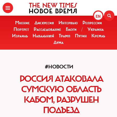
THE NEW TIMES
НОВОЕ ВРЕМЯ
EN
Мнение
Дискуссия
Интервью
Репрессии
Портрет
Расследование
Блоги
/
Украина
Израиль
Навальный
Трамп
Путин
Кремль
Дума
#НОВОСТИ
РОССИЯ АТАКОВАЛА
СУМСКУЮ ОБЛАСТЬ
КАБОМ, РАЗРУШЕН
ПОДЪЕЗД