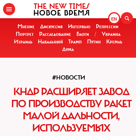
THE NEW TIMES
НОВОЕ ВРЕМЯ
EN
Мнение
Дискуссия
Интервью
Репрессии
Портрет
Расследование
Блоги
/
Украина
Израиль
Навальный
Трамп
Путин
Кремль
Дума
#НОВОСТИ
КНДР РАСШИРЯЕТ ЗАВОД
ПО ПРОИЗВОДСТВУ РАКЕТ
МАЛОЙ ДАЛЬНОСТИ,
ИСПОЛЬЗУЕМЫХ