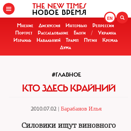
THE NEW TIMES
НОВОЕ ВРЕМЯ
EN
Мнение
Дискуссия
Интервью
Репрессии
Портрет
Расследование
Блоги
/
Украина
Израиль
Навальный
Трамп
Путин
Кремль
Дума
#ГЛАВНОЕ
КТО ЗДЕСЬ КРАЙНИЙ
2010.07.02 |
Барабанов Илья
Силовики ищут виновного