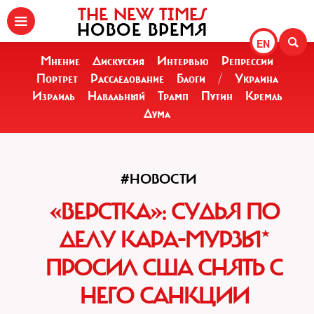
THE NEW TIMES
НОВОЕ ВРЕМЯ
EN
Мнение
Дискуссия
Интервью
Репрессии
Портрет
Расследование
Блоги
/
Украина
Израиль
Навальный
Трамп
Путин
Кремль
Дума
#НОВОСТИ
«ВЕРСТКА»‎: СУДЬЯ ПО
ДЕЛУ КАРА-МУРЗЫ*
ПРОСИЛ США СНЯТЬ С
НЕГО САНКЦИИ