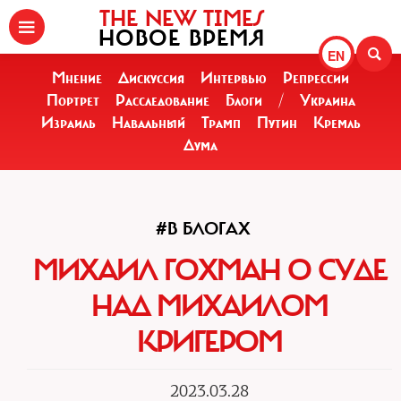
THE NEW TIMES
НОВОЕ ВРЕМЯ
EN
Мнение
Дискуссия
Интервью
Репрессии
Портрет
Расследование
Блоги
/
Украина
Израиль
Навальный
Трамп
Путин
Кремль
Дума
#В БЛОГАХ
МИХАИЛ ГОХМАН О СУДЕ
НАД МИХАИЛОМ
КРИГЕРОМ
2023.03.28