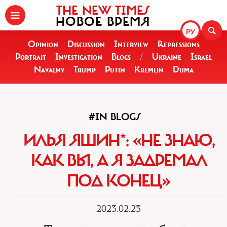
THE NEW TIMES
НОВОЕ ВРЕМЯ
РУ
Opinion
Discussion
Interview
Repressions
Portrait
Investigation
Blogs
/
Ukraine
Israel
Navalny
Trump
Putin
Kremlin
Duma
#IN BLOGS
ИЛЬЯ ЯШИН*: «НЕ ЗНАЮ,
КАК ВЫ, А Я ЗАДРЕМАЛ
ПОД КОНЕЦ»‎
2023.02.23