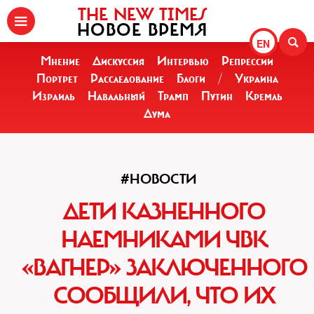
THE NEW TIMES
НОВОЕ ВРЕМЯ
EN
Мнение
Дискуссия
Интервью
Репрессии
Портрет
Расследование
Блоги
/
Украина
Израиль
Навальный
Трамп
Путин
Кремль
Дума
#НОВОСТИ
ДЕТИ КАЗНЕННОГО
НАЕМНИКАМИ ЧВК
«ВАГНЕР»‎ ЗАКЛЮЧЕННОГО
СООБЩИЛИ, ЧТО ИХ