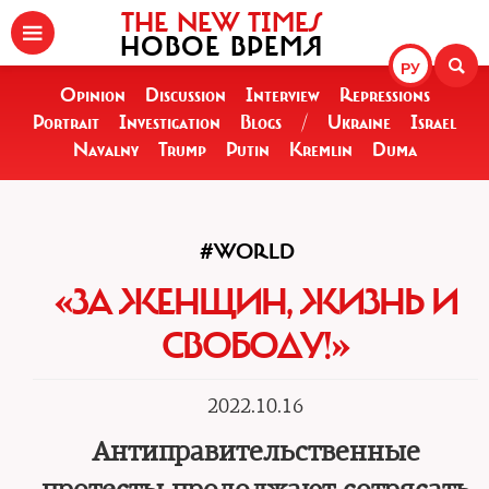
THE NEW TIMES
НОВОЕ ВРЕМЯ
РУ
Opinion
Discussion
Interview
Repressions
Portrait
Investigation
Blogs
/
Ukraine
Israel
Navalny
Trump
Putin
Kremlin
Duma
#WORLD
«ЗА ЖЕНЩИН, ЖИЗНЬ И
СВОБОДУ!»
2022.10.16
Антиправительственные