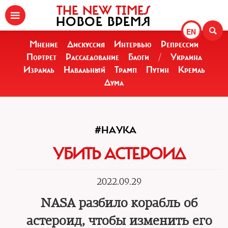
THE NEW TIMES
НОВОЕ ВРЕМЯ
EN
Мнение
Дискуссия
Интервью
Репрессии
Портрет
Расследование
Блоги
/
Украина
Израиль
Навальный
Трамп
Путин
Кремль
Дума
#НАУКА
УБИТЬ АСТЕРОИД
2022.09.29
NASA разбило корабль об
астероид, чтобы изменить его