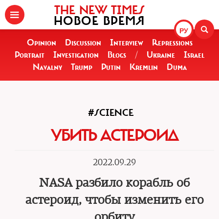
THE NEW TIMES
НОВОЕ ВРЕМЯ
РУ
Opinion
Discussion
Interview
Repressions
Portrait
Investigation
Blogs
/
Ukraine
Israel
Navalny
Trump
Putin
Kremlin
Duma
#SCIENCE
УБИТЬ АСТЕРОИД
2022.09.29
NASA разбило корабль об
астероид, чтобы изменить его
орбиту