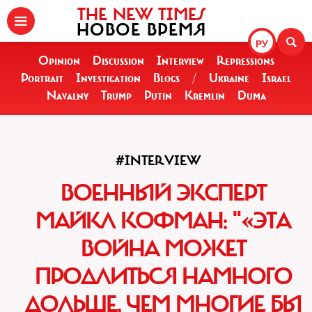
THE NEW TIMES
НОВОЕ ВРЕМЯ
РУ
Opinion
Discussion
Interview
Repressions
Portrait
Investigation
Blogs
/
Ukraine
Israel
Navalny
Trump
Putin
Kremlin
Duma
#INTERVIEW
ВОЕННЫЙ ЭКСПЕРТ
МАЙКЛ КОФМАН: "«ЭТА
ВОЙНА МОЖЕТ
ПРОДЛИТЬСЯ НАМНОГО
ДОЛЬШЕ, ЧЕМ МНОГИЕ БЫ