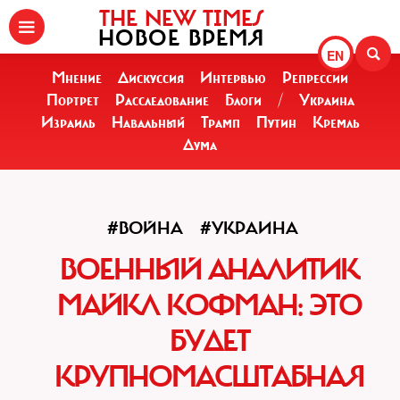
THE NEW TIMES
НОВОЕ ВРЕМЯ
EN
Мнение
Дискуссия
Интервью
Репрессии
Портрет
Расследование
Блоги
/
Украина
Израиль
Навальный
Трамп
Путин
Кремль
Дума
#ВОЙНА
#УКРАИНА
ВОЕННЫЙ АНАЛИТИК
МАЙКЛ КОФМАН: ЭТО
БУДЕТ
КРУПНОМАСШТАБНАЯ