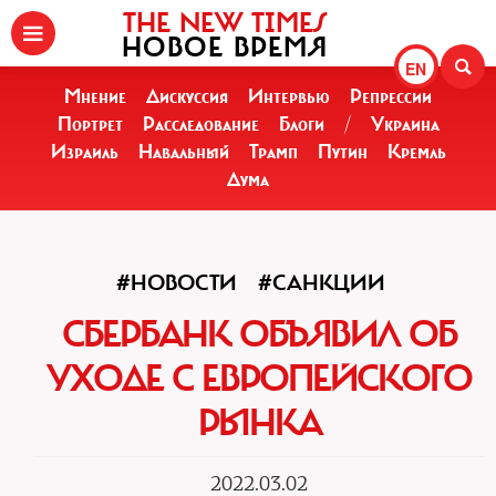
THE NEW TIMES
НОВОЕ ВРЕМЯ
EN
Мнение
Дискуссия
Интервью
Репрессии
Портрет
Расследование
Блоги
/
Украина
Израиль
Навальный
Трамп
Путин
Кремль
Дума
#НОВОСТИ
#САНКЦИИ
СБЕРБАНК ОБЪЯВИЛ ОБ
УХОДЕ С ЕВРОПЕЙСКОГО
РЫНКА
2022.03.02