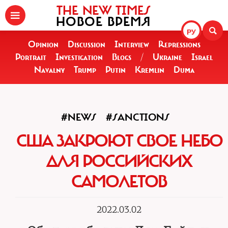
THE NEW TIMES
НОВОЕ ВРЕМЯ
РУ
Opinion
Discussion
Interview
Repressions
Portrait
Investigation
Blogs
/
Ukraine
Israel
Navalny
Trump
Putin
Kremlin
Duma
#NEWS
#SANCTIONS
США ЗАКРОЮТ СВОЕ НЕБО
ДЛЯ РОССИЙСКИХ
САМОЛЕТОВ
2022.03.02