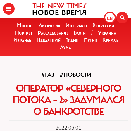
THE NEW TIMES
НОВОЕ ВРЕМЯ
EN
Мнение
Дискуссия
Интервью
Репрессии
Портрет
Расследование
Блоги
/
Украина
Израиль
Навальный
Трамп
Путин
Кремль
Дума
#ГАЗ
#НОВОСТИ
ОПЕРАТОР «СЕВЕРНОГО
ПОТОКА – 2» ЗАДУМАЛСЯ
О БАНКРОТСТВЕ
2022.03.01