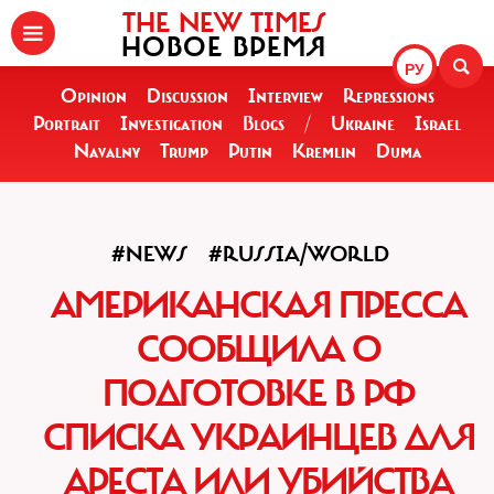
THE NEW TIMES
НОВОЕ ВРЕМЯ
РУ
Opinion
Discussion
Interview
Repressions
Portrait
Investigation
Blogs
/
Ukraine
Israel
Navalny
Trump
Putin
Kremlin
Duma
#NEWS
#RUSSIA/WORLD
АМЕРИКАНСКАЯ ПРЕССА
СООБЩИЛА О
ПОДГОТОВКЕ В РФ
СПИСКА УКРАИНЦЕВ ДЛЯ
АРЕСТА ИЛИ УБИЙСТВА