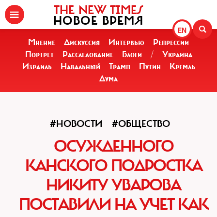
THE NEW TIMES
НОВОЕ ВРЕМЯ
EN
Мнение
Дискуссия
Интервью
Репрессии
Портрет
Расследование
Блоги
/
Украина
Израиль
Навальный
Трамп
Путин
Кремль
Дума
#НОВОСТИ
#ОБЩЕСТВО
ОСУЖДЕННОГО
КАНСКОГО ПОДРОСТКА
НИКИТУ УВАРОВА
ПОСТАВИЛИ НА УЧЕТ КАК