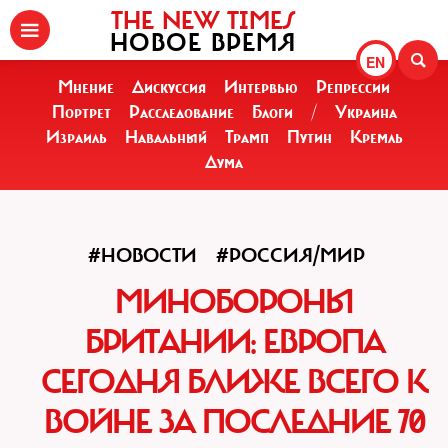
THE NEW TIMES
НОВОЕ ВРЕМЯ
EN
Мнение
Дискуссия
Интервью
Репрессии
Портрет
Расследование
Блоги
/
Украина
Израиль
Навальный
Трамп
Путин
Кремль
Дума
#НОВОСТИ
#РОССИЯ/МИР
МИНОБОРОНЫ
БРИТАНИИ: ЕВРОПА
СЕГОДНЯ БЛИЖЕ ВСЕГО К
ВОЙНЕ ЗА ПОСЛЕДНИЕ 70