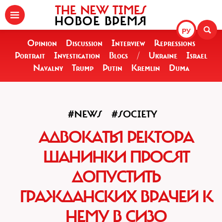
THE NEW TIMES
НОВОЕ ВРЕМЯ
РУ
Opinion
Discussion
Interview
Repressions
Portrait
Investigation
Blogs
/
Ukraine
Israel
Navalny
Trump
Putin
Kremlin
Duma
#NEWS
#SOCIETY
АДВОКАТЫ РЕКТОРА
ШАНИНКИ ПРОСЯТ
ДОПУСТИТЬ
ГРАЖДАНСКИХ ВРАЧЕЙ К
НЕМУ В СИЗО