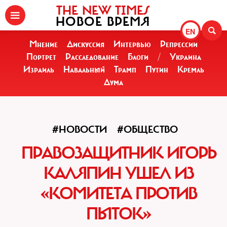
THE NEW TIMES
НОВОЕ ВРЕМЯ
EN
Мнение
Дискуссия
Интервью
Репрессии
Портрет
Расследование
Блоги
/
Украина
Израиль
Навальный
Трамп
Путин
Кремль
Дума
#НОВОСТИ
#ОБЩЕСТВО
ПРАВОЗАЩИТНИК ИГОРЬ
КАЛЯПИН УШЕЛ ИЗ
«КОМИТЕТА ПРОТИВ
ПЫТОК»