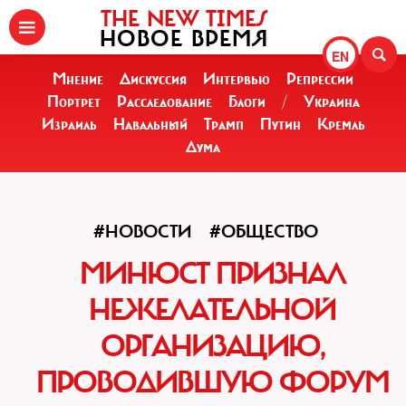
THE NEW TIMES
НОВОЕ ВРЕМЯ
EN
Мнение
Дискуссия
Интервью
Репрессии
Портрет
Расследование
Блоги
/
Украина
Израиль
Навальный
Трамп
Путин
Кремль
Дума
#НОВОСТИ
#ОБЩЕСТВО
МИНЮСТ ПРИЗНАЛ
НЕЖЕЛАТЕЛЬНОЙ
ОРГАНИЗАЦИЮ,
ПРОВОДИВШУЮ ФОРУМ