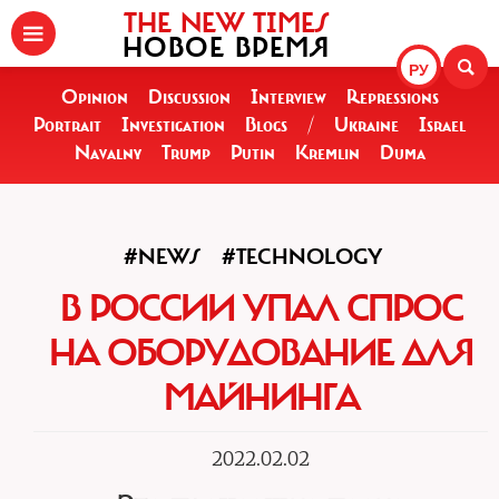
THE NEW TIMES
НОВОЕ ВРЕМЯ
РУ
Opinion
Discussion
Interview
Repressions
Portrait
Investigation
Blogs
/
Ukraine
Israel
Navalny
Trump
Putin
Kremlin
Duma
#NEWS
#TECHNOLOGY
В РОССИИ УПАЛ СПРОС
НА ОБОРУДОВАНИЕ ДЛЯ
МАЙНИНГА
2022.02.02