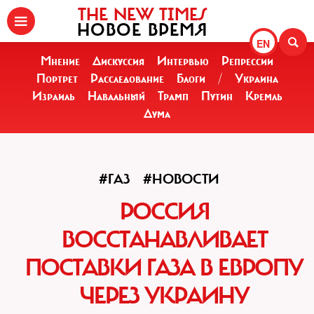
THE NEW TIMES
НОВОЕ ВРЕМЯ
EN
Мнение
Дискуссия
Интервью
Репрессии
Портрет
Расследование
Блоги
/
Украина
Израиль
Навальный
Трамп
Путин
Кремль
Дума
#ГАЗ
#НОВОСТИ
РОССИЯ
ВОССТАНАВЛИВАЕТ
ПОСТАВКИ ГАЗА В ЕВРОПУ
ЧЕРЕЗ УКРАИНУ