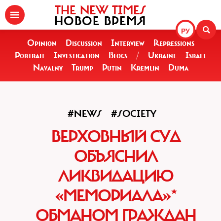
THE NEW TIMES
НОВОЕ ВРЕМЯ
РУ
Opinion
Discussion
Interview
Repressions
Portrait
Investigation
Blogs
/
Ukraine
Israel
Navalny
Trump
Putin
Kremlin
Duma
#NEWS
#SOCIETY
ВЕРХОВНЫЙ СУД
ОБЪЯСНИЛ
ЛИКВИДАЦИЮ
«МЕМОРИАЛА»*
ОБМАНОМ ГРАЖДАН