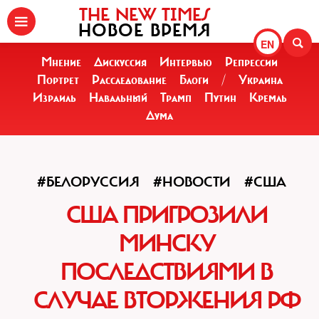
THE NEW TIMES
НОВОЕ ВРЕМЯ
EN
Мнение
Дискуссия
Интервью
Репрессии
Портрет
Расследование
Блоги
/
Украина
Израиль
Навальный
Трамп
Путин
Кремль
Дума
#БЕЛОРУССИЯ
#НОВОСТИ
#США
США ПРИГРОЗИЛИ
МИНСКУ
ПОСЛЕДСТВИЯМИ В
СЛУЧАЕ ВТОРЖЕНИЯ РФ