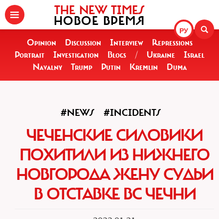
THE NEW TIMES
НОВОЕ ВРЕМЯ
РУ
Opinion
Discussion
Interview
Repressions
Portrait
Investigation
Blogs
/
Ukraine
Israel
Navalny
Trump
Putin
Kremlin
Duma
#NEWS
#INCIDENTS
ЧЕЧЕНСКИЕ СИЛОВИКИ
ПОХИТИЛИ ИЗ НИЖНЕГО
НОВГОРОДА ЖЕНУ СУДЬИ
В ОТСТАВКЕ ВС ЧЕЧНИ