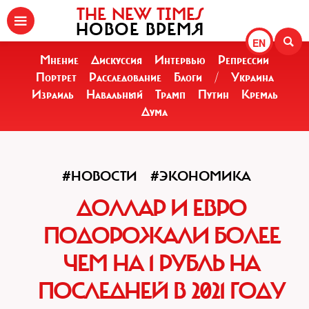
THE NEW TIMES
НОВОЕ ВРЕМЯ
EN
Мнение
Дискуссия
Интервью
Репрессии
Портрет
Расследование
Блоги
/
Украина
Израиль
Навальный
Трамп
Путин
Кремль
Дума
#НОВОСТИ
#ЭКОНОМИКА
ДОЛЛАР И ЕВРО
ПОДОРОЖАЛИ БОЛЕЕ
ЧЕМ НА 1 РУБЛЬ НА
ПОСЛЕДНЕЙ В 2021 ГОДУ