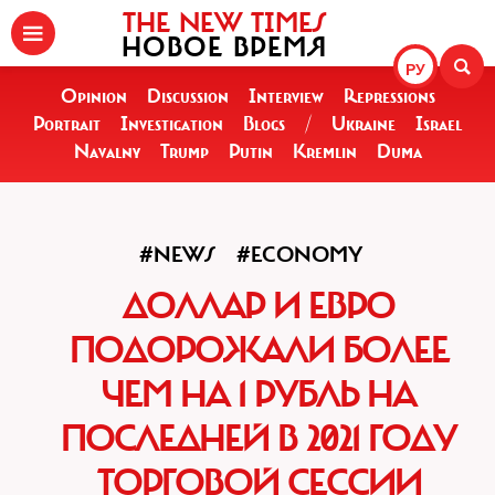
THE NEW TIMES
НОВОЕ ВРЕМЯ
РУ
Opinion
Discussion
Interview
Repressions
Portrait
Investigation
Blogs
/
Ukraine
Israel
Navalny
Trump
Putin
Kremlin
Duma
#NEWS
#ECONOMY
ДОЛЛАР И ЕВРО
ПОДОРОЖАЛИ БОЛЕЕ
ЧЕМ НА 1 РУБЛЬ НА
ПОСЛЕДНЕЙ В 2021 ГОДУ
ТОРГОВОЙ СЕССИИ