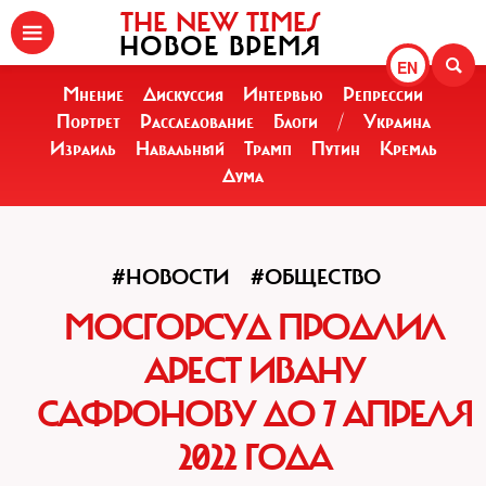
THE NEW TIMES
НОВОЕ ВРЕМЯ
EN
Мнение
Дискуссия
Интервью
Репрессии
Портрет
Расследование
Блоги
/
Украина
Израиль
Навальный
Трамп
Путин
Кремль
Дума
#НОВОСТИ
#ОБЩЕСТВО
МОСГОРСУД ПРОДЛИЛ
АРЕСТ ИВАНУ
САФРОНОВУ ДО 7 АПРЕЛЯ
2022 ГОДА