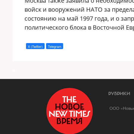
Москва также заявила о необходимо
войск и вооружений НАТО за предела
состоянию на май 1997 года, и о за
политического блока в Восточной Ев
X (Twitter)
Telegram
a
РУБРИКИ
ООО «Новые