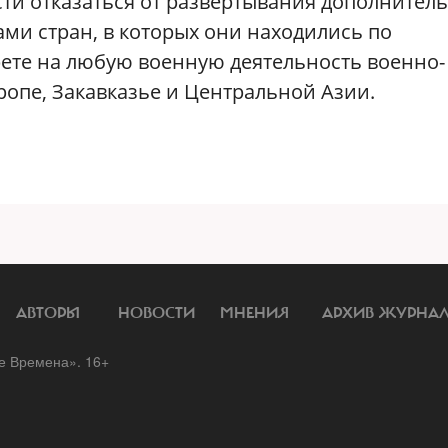
сти отказаться от развертывания дополнител
ми стран, в которых они находились по
прете на любую военную деятельность военно-
ропе, Закавказье и Центральной Азии.
АВТОРЫ
НОВОСТИ
МНЕНИЯ
АРХИВ ЖУРНА
 Времена». 16+