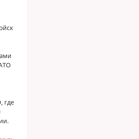
ойск
ками
НАТО
, где
я
ии.