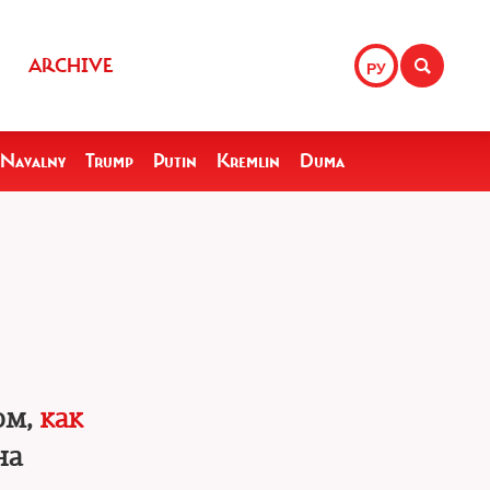
ARCHIVE
РУ
Navalny
Trump
Putin
Kremlin
Duma
ом,
как
на