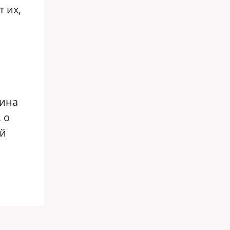
 их,
тина
 о
ий