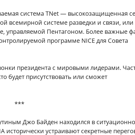
ваемая система TNet — высокозащищенная се
ой всемирной системе разведки и связи, или
е, управляемой Пентагоном. Более важные ф
контролируемой программе NICE для Совета
звонки президента с мировыми лидерами. Час
то будет присутствовать или сможет
***
утиным Джо Байден находился в ситуационн
ША исторически устраивают секретные перег