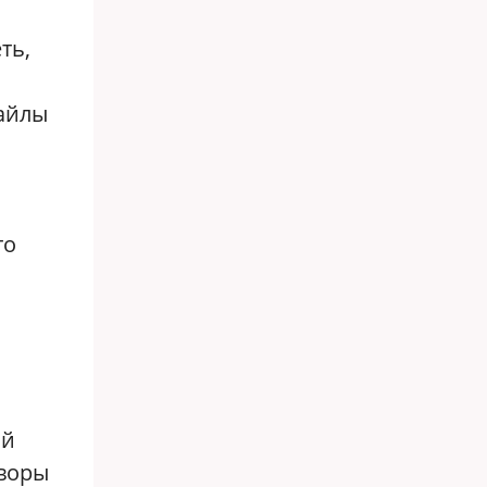
ть,
айлы
то
ой
оворы