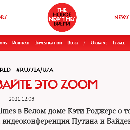
ORS
NEWS
ions
Portrait
Investigation
Blogs
/
Ukraine
Israel
RLD
#RUSSIA/USA
ВАЙТЕ ЭТО ZOOM
2021.12.08
imes в Белом доме Кэти Роджерс о т
а
видеоконференция Путина и Байде